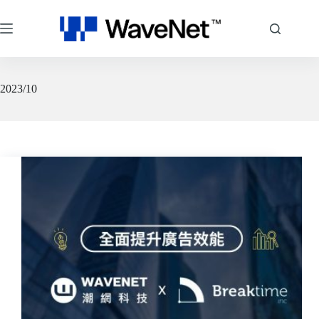
跳
至
主
要
內
容
2023/10