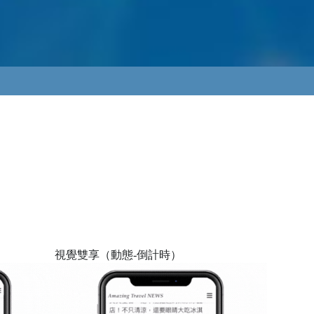
視覺雙享（動態-倒計時）