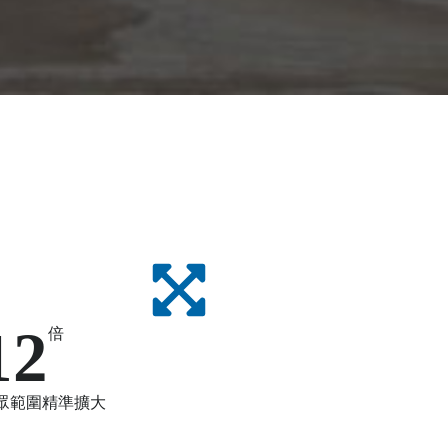
12
倍
眾範圍精準擴大