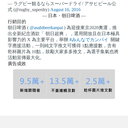
— ラグビー観るならスーパードライ/ アサヒビール公
式 (@rugby_superdry)
August 16, 2016
— 日本・朝日啤酒 —
行銷目的
朝日啤酒 (
@asahibeerkanpai
) 為迎接東京2020奧運，推
出全新紀念酒款「 朝日超爽 」，選用開放且在日本極具
影響力的 X 為主要平台，舉辦
#みんなでカンパイ
關鍵
字應援活動，一則純文字推文可獲得 1點應援數，含有
乾杯圖片為 10點，鼓勵大家多多推文，為選手集氣也將
活動宣傳最大化。
廣告成效