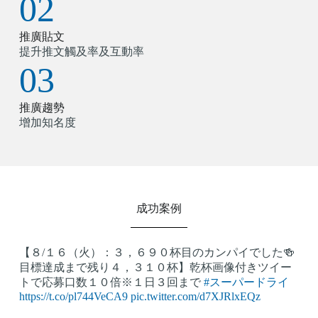
02
推廣貼文
提升推文觸及率及互動率
03
推廣趨勢
增加知名度
成功案例
【８/１６（火）：３，６９０杯目のカンパイでした🍻
目標達成まで残り４，３１０杯】乾杯画像付きツイー
トで応募口数１０倍※１日３回まで
#スーパードライ
https://t.co/pl744VeCA9
pic.twitter.com/d7XJRlxEQz