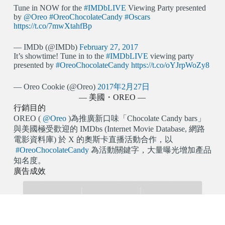
Tune in NOW for the
#IMDbLIVE
Viewing Party presented
by
@Oreo
#OreoChocolateCandy
#Oscars
https://t.co/7mwXtahfBp
— IMDb (@IMDb)
February 27, 2017
It’s showtime! Tune in to the
#IMDbLIVE
viewing party
presented by
#OreoChocolateCandy
https://t.co/oYJrpWoZy8
— Oreo Cookie (@Oreo)
2017年2月27日
— 美國・OREO —
行銷目的
OREO (
@Oreo
)為推廣新口味「Chocolate Candy bars」
與美國極受歡迎的 IMDbs (Internet Movie Database, 網路
電影資料庫) 於 X 的奧斯卡直播活動合作，以
#OreoChocolateCandy
為活動關鍵字，大量曝光增加產品
知名度。
廣告成效