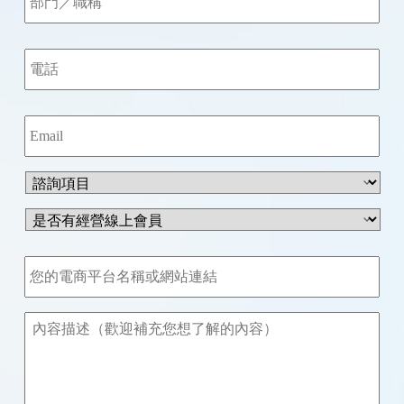
／
職
電
稱
話
*
*
E
m
a
i
諮
l
詢
*
項
是
目
否
*
有
您
經
的
營
電
線
商
內
上
平
容
會
台
描
員
或
述
？
網
*
站