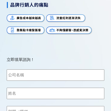
立即填單諮詢！
公
司
名
稱
姓
*
名
*
部
門