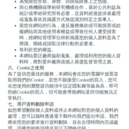
為免除您生命、身體、自由或財產上之危險。
與公務機關或學術研究機構合作，基於公共利益為
統計或學術研究而有必要，且資料經過提供者處理
或蒐集著依其揭露方式無從識別特定之當事人。
當您在網站的行為，違反服務條款或可能損害或妨
礙網站與其他使用者權益或導致任何人遭受損害
時，經網站管理單位研析揭露您的個人資料是為了
辨識、聯絡或採取法律行動所必要者。
有利於您的權益。
本網站委託廠商協助蒐集、處理或利用您的個人資
料時，將對委外廠商或個人善盡監督管理之責。
六、Cookie之使用
為了提供您最佳的服務，本網站會在您的電腦中放置並
取用我們的Cookie，若您不願接受Cookie的寫入，您可
在您使用的瀏覽器功能項中設定隱私權等級為高，即可
拒絕Cookie的寫入，但可能會導致網站某些功能無法正
常執行。
七、用戶資料刪除申請
如您希望刪除個人資料或停止本網站對您的個人資料的
處理，您可以隨時透過電子郵件向我們提出申請。我們
將依照您的要求進行資料刪除，並在合理時間內完成處
理。請將您的申請發送至以下聯絡信箱：