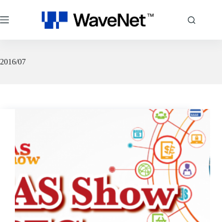
跳
至
主
要
內
容
2016/07