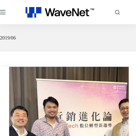
跳
至
主
要
內
容
2019/06