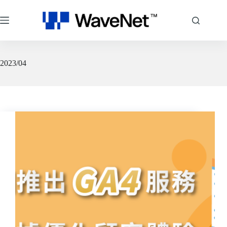
跳
至
主
要
內
容
2023/04