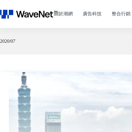
跳
至
關於潮網
廣告科技
整合行銷
主
要
內
容
2020/07