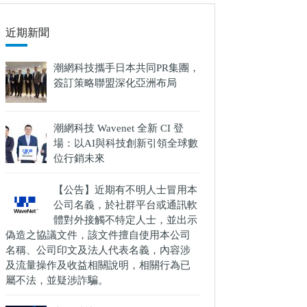
件
的
近期新聞
結
果
潮網科技攜手日本共同PR集團，
簽訂策略聯盟深化亞洲布局
潮網科技 Wavenet 全新 CI 登
場：以AI與科技創新引領全球數
位行銷未來
【公告】近期有不明人士冒用本
公司名義，於社群平台或通訊軟
體對外接觸不特定人士，並出示
偽造之協議文件，該文件擅自使用本公司
名稱、公司印文及法人代表名義，內容涉
及流量操作及收益相關說明，相關行為已
屬不法，並疑涉詐騙。