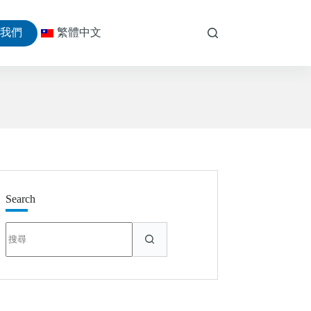
絡我們
繁體中文
Search
找
不
到
符
合
條