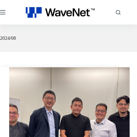
跳
至
主
要
內
容
2024/08