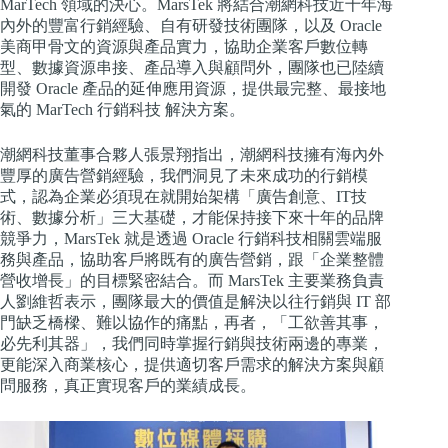
MarTech 領域的決心。MarsTek 將結合潮網科技近十年海
內外的豐富行銷經驗、自有研發技術團隊，以及 Oracle
美商甲骨文的資源與產品實力，協助企業客戶數位轉
型、數據資源串接、產品導入與顧問外，團隊也已陸續
開發 Oracle 產品的延伸應用資源，提供最完整、最接地
氣的 MarTech 行銷科技 解決方案。
潮網科技董事合夥人張景翔指出，潮網科技擁有海內外
豐厚的廣告營銷經驗，我們洞見了未來成功的行銷模
式，認為企業必須現在就開始架構「廣告創意、IT技
術、數據分析」三大基礎，才能保持接下來十年的品牌
競爭力，MarsTek 就是透過 Oracle 行銷科技相關雲端服
務與產品，協助客戶將既有的廣告營銷，跟「企業整體
營收增長」的目標緊密結合。而 MarsTek 主要業務負責
人劉維哲表示，團隊最大的價值是解決以往行銷與 IT 部
門缺乏橋樑、難以協作的痛點，再者，「工欲善其事，
必先利其器」，我們同時掌握行銷與技術兩邊的專業，
更能深入商業核心，提供適切客戶需求的解決方案與顧
問服務，真正實現客戶的業績成長。