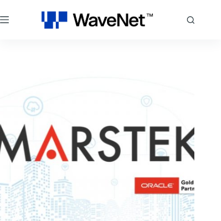
跳
至
主
要
內
容