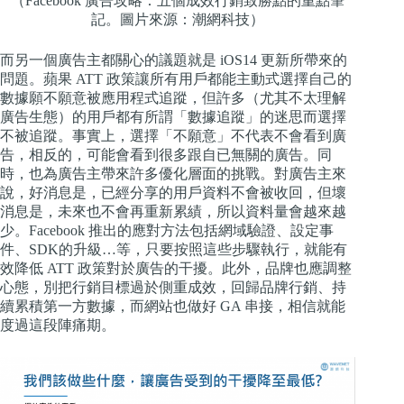
（Facebook 廣告攻略：五個成效行銷致勝點的重點筆
記。圖片來源：潮網科技）
而另一個廣告主都關心的議題就是 iOS14 更新所帶來的
問題。蘋果 ATT 政策讓所有用戶都能主動式選擇自己的
數據願不願意被應用程式追蹤，但許多（尤其不太理解
廣告生態）的用戶都有所謂「數據追蹤」的迷思而選擇
不被追蹤。事實上，選擇「不願意」不代表不會看到廣
告，相反的，可能會看到很多跟自已無關的廣告。同
時，也為廣告主帶來許多優化層面的挑戰。對廣告主來
說，好消息是，已經分享的用戶資料不會被收回，但壞
消息是，未來也不會再重新累績，所以資料量會越來越
少。Facebook 推出的應對方法包括網域驗證、設定事
件、SDK的升級…等，只要按照這些步驟執行，就能有
效降低 ATT 政策對於廣告的干擾。此外，品牌也應調整
心態，別把行銷目標過於側重成效，回歸品牌行銷、持
續累積第一方數據，而網站也做好 GA 串接，相信就能
度過這段陣痛期。