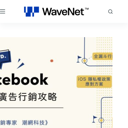
跳
至
主
要
內
容