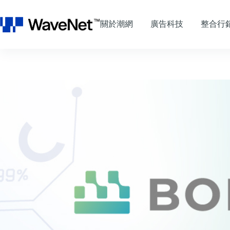
跳
至
關於潮網
廣告科技
整合行
主
要
內
容