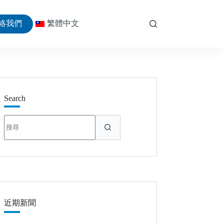
絡我們
繁體中文
Search
找
不
到
符
合
條
件
的
近期新聞
結
果