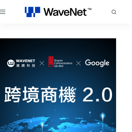
跳
至
主
要
內
容