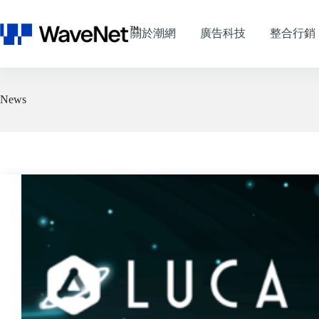
跳
至
關於潮網
廣告科技
整合行銷
主
要
內
容
News