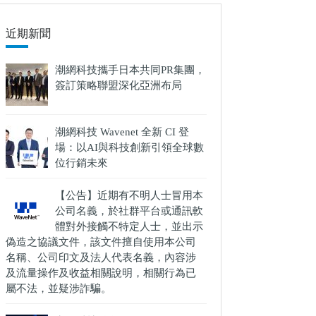
件
的
近期新聞
結
果
潮網科技攜手日本共同PR集團，
簽訂策略聯盟深化亞洲布局
潮網科技 Wavenet 全新 CI 登
場：以AI與科技創新引領全球數
位行銷未來
【公告】近期有不明人士冒用本
公司名義，於社群平台或通訊軟
體對外接觸不特定人士，並出示
偽造之協議文件，該文件擅自使用本公司
名稱、公司印文及法人代表名義，內容涉
及流量操作及收益相關說明，相關行為已
屬不法，並疑涉詐騙。