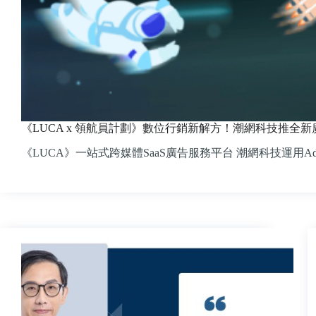
《LUCA x 領航員計劃》數位行銷新解方！潮網科技推全
《LUCA》一站式跨媒體SaaS廣告服務平台 潮網科技運用Ad