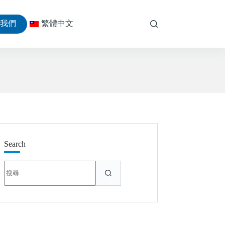
絡我們
繁體中文
Search
找
不
到
符
合
條