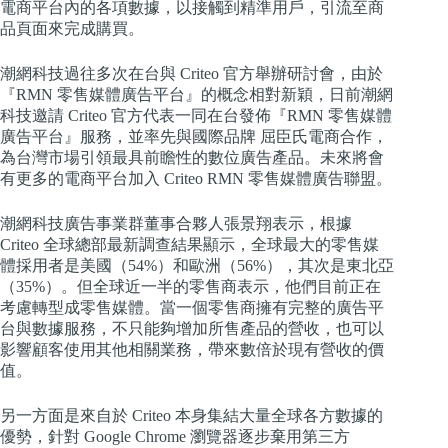
電商平台內的各項數據，以接觸到精準用戶，引流至商
品頁面來完成購買。
潮網科技過往多次在台與 Criteo 官方舉辦研討會，由於
『RMN 零售媒體廣告平台』的概念相對新穎，日前潮網
科技邀請 Criteo 官方代表一同在台發佈『RMN 零售媒體
廣告平台』服務，並率先與國際品牌 屈臣氏電商合作，
為台灣市場引領最具前瞻性的數位廣告產品。未來將會
有更多的電商平台加入 Criteo RMN 零售媒體廣告聯盟。
潮網科技廣告事業群董事合夥人張景翔表示，根據
Criteo 全球總部最新調查結果顯示，全球最大的零售媒
體採用者是美國（54%）和歐洲（56%），其次是東北亞
（35%）。但全球近一半的零售商表示，他們目前正在
考慮轉型成零售媒體。當一個零售商擁有完整的廣告平
台與數據服務，不只能夠增加所售產品的營收，也可以
影響顧客使用其他相關業務，帶來數倍於現有營收的價
值。
另一方面是來自於 Criteo 本身集結大量全球各方數據的
優勢，針對 Google Chrome 瀏覽器逐步棄用第三方