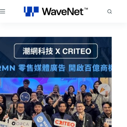
跳
至
主
要
內
容