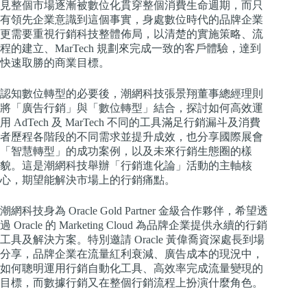
見整個市場逐漸被數位化貫穿整個消費生命週期，而只
有領先企業意識到這個事實，身處數位時代的品牌企業
更需要重視行銷科技整體佈局，以清楚的實施策略、流
程的建立、MarTech 規劃來完成一致的客戶體驗，達到
快速取勝的商業目標。
認知數位轉型的必要後，潮網科技張景翔董事總經理則
將「廣告行銷」與「數位轉型」結合，探討如何高效運
用 AdTech 及 MarTech 不同的工具滿足行銷漏斗及消費
者歷程各階段的不同需求並提升成效，也分享國際展會
「智慧轉型」的成功案例，以及未來行銷生態圈的樣
貌。這是潮網科技舉辦「行銷進化論」活動的主軸核
心，期望能解決市場上的行銷痛點。
潮網科技身為 Oracle Gold Partner 金級合作夥伴，希望透
過 Oracle 的 Marketing Cloud 為品牌企業提供永續的行銷
工具及解決方案。特別邀請 Oracle 黃偉喬資深處長到場
分享，品牌企業在流量紅利衰減、廣告成本的現況中，
如何聰明運用行銷自動化工具、高效率完成流量變現的
目標，而數據行銷又在整個行銷流程上扮演什麼角色。