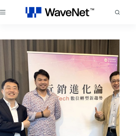
跳
至
主
要
內
容