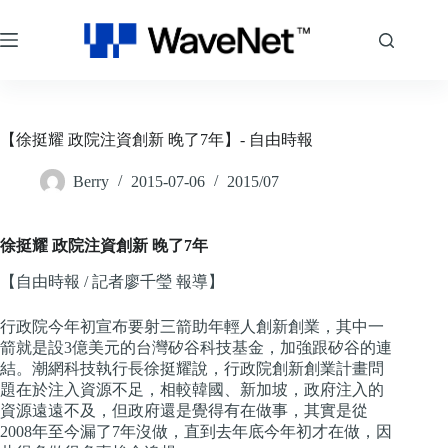
跳
至
主
要
內
容
【徐挺耀 政院注資創新 晚了7年】- 自由時報
Berry
2015-07-06
2015/07
徐挺耀 政院注資創新 晚了7年
【自由時報 / 記者廖千瑩 報導】
行政院今年初宣布要射三箭助年輕人創新創業，其中一
箭就是設3億美元的台灣矽谷科技基金，加強跟矽谷的連
結。潮網科技執行長徐挺耀說，行政院創新創業計畫問
題在於注入資源不足，相較韓國、新加坡，政府注入的
資源遠遠不及，但政府還是覺得有在做事，其實是從
2008年至今漏了7年沒做，直到去年底今年初才在做，因