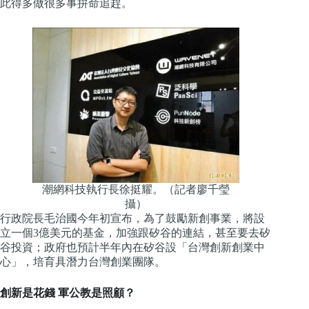
此得多做很多事拚命追趕。
潮網科技執行長徐挺耀。（記者廖千瑩
攝）
行政院長毛治國今年初宣布，為了鼓勵新創事業，將設
立一個3億美元的基金，加強跟矽谷的連結，甚至要去矽
谷投資；政府也預計半年內在矽谷設「台灣創新創業中
心」，培育具潛力台灣創業團隊。
創新是花錢 軍公教是照顧？