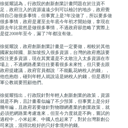
徐挺耀認為，行政院的創新創業計畫問題在於注資不
足，政府注入的資源遠遠少到可以檢討的地步，政府覺
得自己做很多事情，但事實上是7年沒做了，所以要多做
很多事情，政府是遲至去年底今年初才開始做，拿現在
跟去年比當然是做很多事情，不過政府卻忽略了實際上
是從2008年至今，漏了7年都沒有做。
徐挺耀說，政府創新創業計畫是一定要做，相較於其他
國家如韓國、新加坡投入很多資源，台灣的政府應該要
投注更多資源，現在其實還是不太敢注入太多資源在市
場上，不過網路產業往往要看很多未來性，但只要去跟
政府提建議，政府官員都說「不能亂花納稅人的錢」，
他也抱怨，碰到年輕人就說這是納稅人的錢，但是遇到
軍公教就要照顧他們。
徐挺耀指出，行政院針對年輕人創新創業的政策，資源
就是不夠，且計畫看似編了不少預算，但事實上是分好
幾年編，且政府若要做針對物聯網產業的創業政策，就
必須把網路業考慮進來，但至今力度就是不夠，嘗試的
過程中，小米起來、中國人也起來了，對於台灣新創公
司來說，混得比較好的只好拿境外的錢。