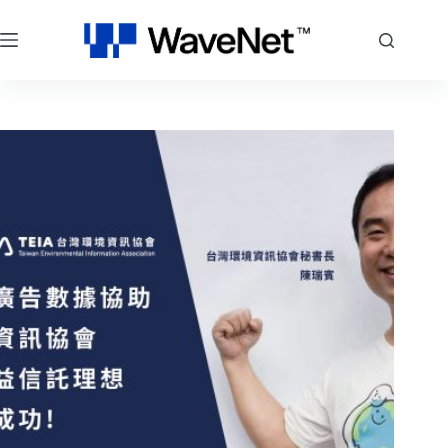
跳
至
主
要
內
容