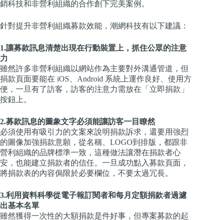
銷科技和非營利組織的合作創下完美案例。
針對提升非營利組織募款效能，潮網科技有以下建議：
1.讓募款訊息清楚出現在行動裝置上，抓住公眾的注意
力
雖然許多非營利組織以網站作為主要對外溝通管道，但
捐款頁面要能在 iOS、Android 系統上運作良好、使用方
便，一旦有了訪客，訪客的注意力需放在「立即捐款」
按鈕上。
2.募款訊息的圖象文字必須能讓訪客一目瞭然
必須使用有吸引力的文案來說明捐款訴求，還要用強烈
的圖像加強捐款意願，從名稱、LOGO到排版，都跟非
營利組織的品牌標準一致，這種做法讓潛在捐款者心
安，也能建立捐款者的信任。一旦成功點入募款頁面，
將捐款表的內容侷限於必要欄位，不要太過冗長。
3.利用資料科學從電子報訂閱者和每月定額捐款者過濾
出基本名單
雖然獲得一次性的大額捐款是件好事，但專案募款的起