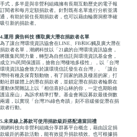
手式，多半是與非營利組織擁有長期互動歷史的電子報
訂閱者和每月定額捐款者。針對既有名單進行分析並溝
通，有助於留住長期捐款者，也可以藉由輪廓洞察準確
吸引新的捐款者。
4.運用 廣告科技 獲取廣大潛在捐款者名單
為了讓台灣環境資訊協會在LINE、FB和IG觸及廣大潛在
捐款者名單，潮網科技以「21歲的台灣環境資訊協會，
將匯集民間力量，轉型為自然信託與環境資訊基金會，
成立3%民間保護區，搶救台灣棲地多樣性」，以「台灣
環境資訊協會致⼒於讓環境信託發⽣在台灣」、「讓台
灣特有種及保育類動物，有了回家的路及棲居的家」打
動社群媒體上的潛在捐款者，並鎖定潛在捐款者輪廓在
運動休閒雜誌上以「相信喜好⼭林的你，⼀定也期盼維
護這座⼭」為訴求精準打擊。基⾦會籌設募款最後倒數
兩週，以實現「台灣3%綠⾊奇蹟」刻不容緩催促潛在捐
款者行動。
5.未來線上募款可使用捐款級距搭配適當回禮
潮網科技向非營利組織分享群募平台概念，藉由設定捐
款級距的募款活動，能有效提升捐款積效。也可根據捐