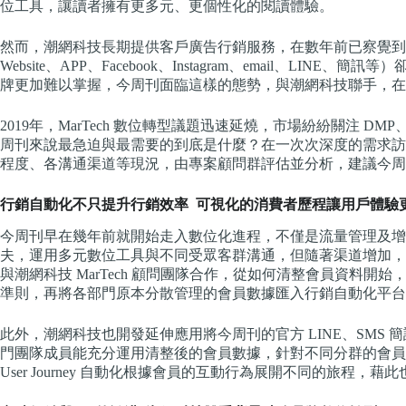
位工具，讓讀者擁有更多元、更個性化的閱讀體驗。
然而，潮網科技長期提供客戶廣告行銷服務，在數年前已察覺到
Website、APP、Facebook、Instagram、email、L
牌更加難以掌握，今周刊面臨這樣的態勢，與潮網科技聯手，在
2019年，MarTech 數位轉型議題迅速延燒，市場紛紛關注 D
周刊來說最急迫與最需要的到底是什麼？在一次次深度的需求訪
程度、各溝通渠道等現況，由專案顧問群評估並分析，建議今周
行銷自動化不只提升行銷效率 可視化的消費者歷程讓用戶體驗
今周刊早在幾年前就開始走入數位化進程，不僅是流量管理及增
夫，運用多元數位工具與不同受眾客群溝通，但隨著渠道增加，
與潮網科技 MarTech 顧問團隊合作，從如何清整會員資料
準則，再將各部門原本分散管理的會員數據匯入行銷自動化平台
此外，潮網科技也開發延伸應用將今周刊的官方 LINE、SMS
門團隊成員能充分運用清整後的會員數據，針對不同分群的會員
User Journey 自動化根據會員的互動行為展開不同的旅程，