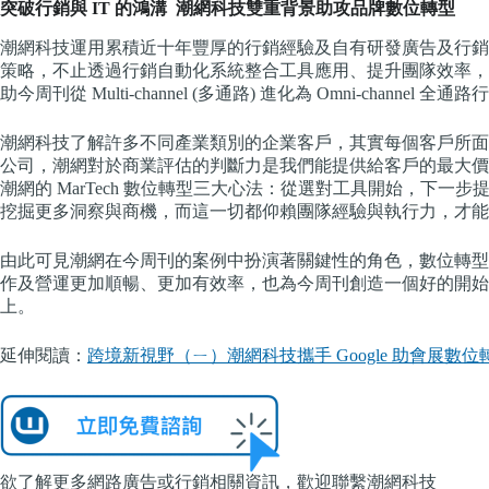
突破行銷與 IT 的鴻溝 潮網科技雙重背景助攻品牌數位轉型
潮網科技運用累積近十年豐厚的行銷經驗及自有研發廣告及行銷
策略，不止透過行銷自動化系統整合工具應用、提升團隊效率，
助今周刊從 Multi-channel (多通路) 進化為 Omni-channel 全通
潮網科技了解許多不同產業類別的企業客戶，其實每個客戶所面臨
公司，潮網對於商業評估的判斷力是我們能提供給客戶的最大價
潮網的 MarTech 數位轉型三大心法：從選對工具開始，下
挖掘更多洞察與商機，而這一切都仰賴團隊經驗與執行力，才能
由此可見潮網在今周刊的案例中扮演著關鍵性的角色，數位轉型
作及營運更加順暢、更加有效率，也為今周刊創造一個好的開始
上。
延伸閱讀：
跨境新視野（ㄧ）潮網科技攜手 Google 助會展
欲了解更多網路廣告或行銷相關資訊，歡迎聯繫潮網科技