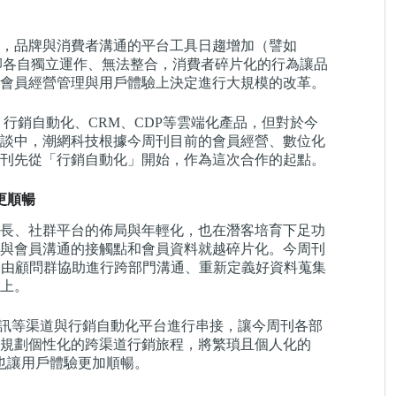
，品牌與消費者溝通的平台工具日趨增加（譬如
INE、簡訊等）卻各自獨立運作、無法整合，消費者碎片化的行為讓品
會員經營管理與用戶體驗上決定進行大規模的改革。
MP、行銷自動化、CRM、CDP等雲端化產品，但對於今
談中，潮網科技根據今周刊目前的會員經營、數位化
刊先從「行銷自動化」開始，作為
這次合作
的起點。
更順暢
長、社群平台的佈局與年輕化，也在潛客培育下足功
與會員溝通的接觸點和會員資料就越碎片化。今周刊
開始，由顧問群協助進行跨部門溝通、重新定義好資料蒐集
上。
 簡訊等渠道與行銷自動化平台進行串接，讓今周刊各部
規劃個性化的跨渠道行銷旅程，將繁瑣且個人化的
藉此也讓用戶體驗更加順暢。