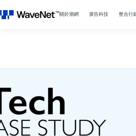
跳
至
關於潮網
廣告科技
整合行
主
要
內
容