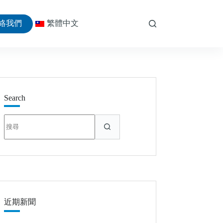
絡我們
繁體中文
Search
找
不
到
符
合
條
件
的
近期新聞
結
果