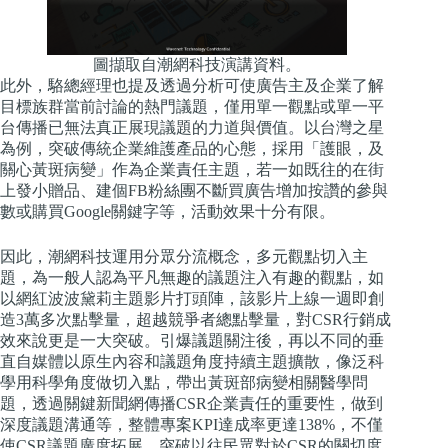
圖擷取自潮網科技演講資料。
此外，駱總經理也提及透過分析可使廣告主及企業了解
目標族群當前討論的熱門議題，僅用單一觀點或單一平
台傳播已無法真正展現議題的力道與價值。以台灣之星
為例，突破傳統企業維護產品的心態，採用「護眼，及
關心黃斑病變」作為企業責任主題，若一如既往的在街
上發小贈品、建個FB粉絲團不斷買廣告增加按讚的參與
數或購買Google關鍵字等，活動效果十分有限。
因此，潮網科技運用分眾分流概念，多元觀點切入主
題，為一般人認為平凡無趣的議題注入有趣的觀點，如
以網紅波波黛莉主題影片打頭陣，該影片上線一週即創
造3萬多次點擊量，超越競爭者總點擊量，對CSR行銷成
效來說更是一大突破。引爆議題關注後，再以不同的垂
直自媒體以原生內容和議題角度持續主題擴散，像泛科
學用科學角度做切入點，帶出黃斑部病變相關醫學問
題，透過關鍵新聞網傳播CSR企業責任的重要性，做到
深度議題溝通等，整體專案KPI達成率更達138%，不僅
使CSR議題廣度拓展，突破以往民眾對於CSR的關切度