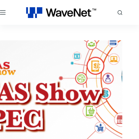
跳
至
主
要
內
容