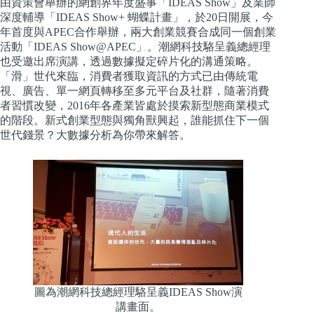
由資策會舉辦的網創界年度盛事「IDEAS Show」及業師
深度輔導「IDEAS Show+ 蝴蝶計畫」，於20日開展，今
年首度與APEC合作舉辦，兩大創業競賽合成同一個創業
活動「IDEAS Show@APEC」。潮網科技駱呈義總經理
也受邀出席演講，透過數據擬定碎片化的溝通策略。
「滑」世代來臨，消費者獲取資訊的方式已由傳統電
視、廣告、單一網頁轉移至多元平台及社群，隨著消費
者習慣改變，2016年各產業皆處於摸索新型態商業模式
的階段。新式創業型態與獨角獸興起，誰能抓住下一個
世代錢景？大數據分析為你帶來解答。
圖為潮網科技總經理駱呈義IDEAS Show演
講畫面。