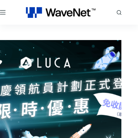
跳
至
主
要
內
容