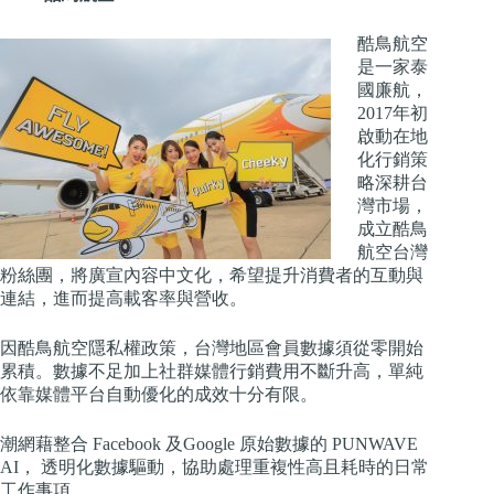
酷鳥航空
是一家泰
國廉航，
2017年初
啟動在地
化行銷策
略深耕台
灣市場，
成立酷鳥
航空台灣
粉絲團，將廣宣內容中文化，希望提升消費者的互動與
連結，進而提高載客率與營收。
因酷鳥航空隱私權政策，台灣地區會員數據須從零開始
累積。數據不足加上社群媒體行銷費用不斷升高，單純
依靠媒體平台自動優化的成效十分有限。
潮網藉整合 Facebook 及Google 原始數據的 PUNWAVE
AI， 透明化數據驅動，協助處理重複性高且耗時的日常
工作事項。