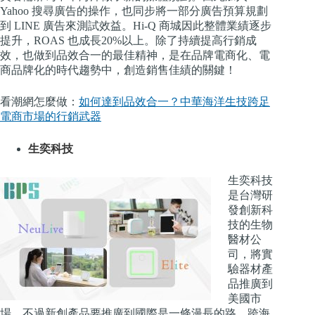
Yahoo 搜尋廣告的操作，也同步將一部分廣告預算規劃
到 LINE 廣告來測試效益。Hi-Q 商城因此整體業績逐步
提升，ROAS 也成長20%以上。除了持續提高行銷成
效，也做到品效合一的最佳精神，是在品牌電商化、電
商品牌化的時代趨勢中，創造銷售佳績的關鍵！
看潮網怎麼做：
如何達到品效合一？中華海洋生技跨足
電商市場的行銷武器
生奕科技
生奕科技
是台灣研
發創新科
技的生物
醫材公
司，將實
驗器材產
品推廣到
美國市
場，不過新創產品要推廣到國際是一條漫長的路，跨海