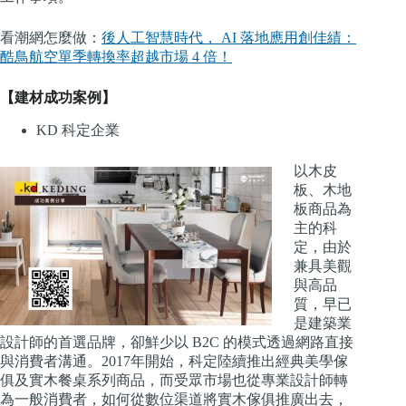
看潮網怎麼做：
後人工智慧時代， AI 落地應用創佳績：
酷鳥航空單季轉換率超越市場 4 倍！
【建材成功案例】
KD 科定企業
以木皮
板、木地
板商品為
主的科
定，由於
兼具美觀
與高品
質，早已
是建築業
設計師的首選品牌，卻鮮少以 B2C 的模式透過網路直接
與消費者溝通。2017年開始，科定陸續推出經典美學傢
俱及實木餐桌系列商品，而受眾市場也從專業設計師轉
為一般消費者，如何從數位渠道將實木傢俱推廣出去，