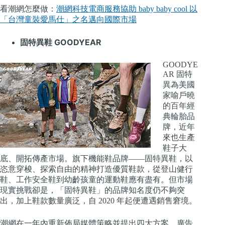
看潮網怎麼做：
潮網科技電商服務協助 baby baby cool 以
「台灣童裝愛馬仕」之名邁向國際市場
固特異鞋 GOODYEAR
GOODYE
AR 固特
異為美國
家喻戶曉
的百年經
典輪胎品
牌，近年
來也生產
鞋子大
底、開拓傳產市場。旗下機能鞋品牌——固特異鞋，以
恣意穿梭、探索自由的精神打造優質鞋款，從登山健行
鞋、工作安全鞋到幼齡孩童的運動鞋應有盡有。但市場
現實挑戰卻是，「固特異鞋」的品牌知名度仍不夠突
出，加上鞋款數量廣泛，自 2020 年起便遭遇銷售窘境。
潮網在一年內重新佈局媒體策略並提出四大方案，廣告