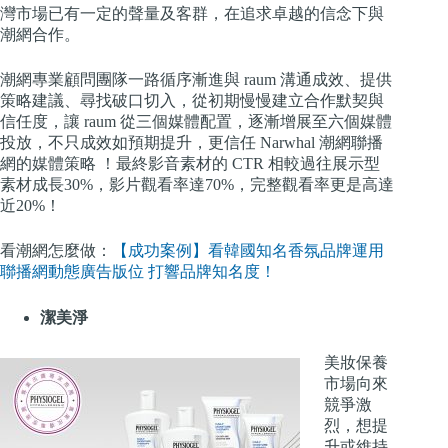
灣市場已有一定的聲量及客群，在追求卓越的信念下與
潮網合作。
潮網專業顧問團隊一路循序漸進與 raum 溝通成效、提供
策略建議、尋找破口切入，從初期慢慢建立合作默契與
信任度，讓 raum 從三個媒體配置，逐漸增展至六個媒體
投放，不只成效如預期提升，更信任 Narwhal 潮網聯播
網的媒體策略 ！最終影音素材的 CTR 相較過往展示型
素材成長30%，影片觀看率達70%，完整觀看率更是高達
近20%！
看潮網怎麼做：
【成功案例】看韓國知名香氛品牌運用
聯播網動態廣告版位 打響品牌知名度！
潔美淨
美妝保養
市場向來
競爭激
烈，想提
升或維持