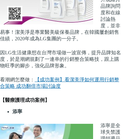
品牌詢問
度和在線
討論熱
度，並非
易事！潔美淨是專業醫美級保養品牌，在韓國屢創銷售
佳績，2020年成為LG集團的一分子。
因LG生活健康想在台灣市場做一波宣傳，提升品牌知名
度，於是潮網規劃了一連串的行銷整合策略技，跟上購
物旺季的腳步，強化品牌形象。
看潮網怎麼做：
【成功案例】看潔美淨如何運用行銷整
合策略 成功翻倍市場討論度
【醫療護理成功案例】
添寧
添寧
是
全
球失禁護
理領導品