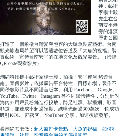
神，藝術
家楊士毅
先生在台
南安平港
旁的港濱
歷史公園
打造了一個象徵台灣愛與包容的大鯨魚裝置藝術。台南
觀光旅遊局希望可以透過數位管道及「大魚的祝福」裝
置藝術，宣傳台南安平的在地文化及觀光美景。（掃描
QR code觀看影片）
潮網科技攜手藝術家楊士毅，拍攝「安平運河 悠遊台
南」宣傳影片，依據廣告平台特性、目標市場，製作不
同秒數影片及不同語言版本。利用 Facebook、Google、
YouTube、Twitter、Instagram 等不同媒體特性，分別針對
海內外用戶及粉絲進行投放，跨足社群、聯播網、影音
頻道，並達成率超過預期、總曝光超過300萬次，也成功
吸引KOL、部落客、YouTuber 分享，加速後續發酵。
看潮網怎麼做：
超人氣打卡景點「大魚的祝福」如何利
用議題、社群、影音將台南的美傳揚國際