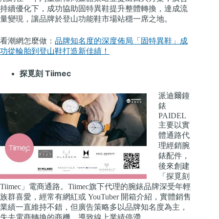
持續優化下，成功協助固特異鞋提升整體轉換，達成流
量變現，讓品牌於登山功能鞋市場站穩一席之地。
看潮網怎麼做：
品牌知名度的深度佈局「固特異鞋」成
功從輪胎到登山鞋打造新佳績！
探覓刻 Tiimec
派迪爾鐘
錶
PAIDEL
主要以實
體通路代
理經銷腕
錶配件，
後來創建
「探覓刻
Tiimec」電商通路。
Tiimec旗下代理的腕錶品牌深受年輕
族群喜愛，經常有網紅或 YouTuber 開箱介紹，實體銷售
業績一直維持不錯，但廣告策略多以品牌知名度為主，
失去電商轉換的商機，導致線上業績停滯。