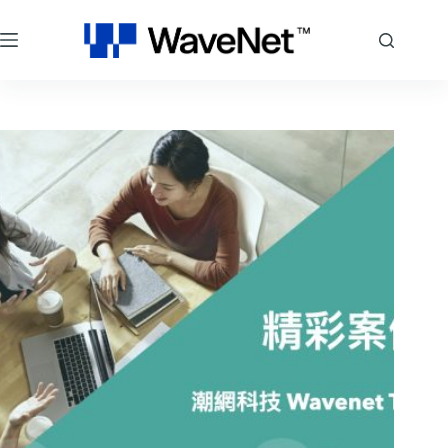
跳
至
主
要
內
容