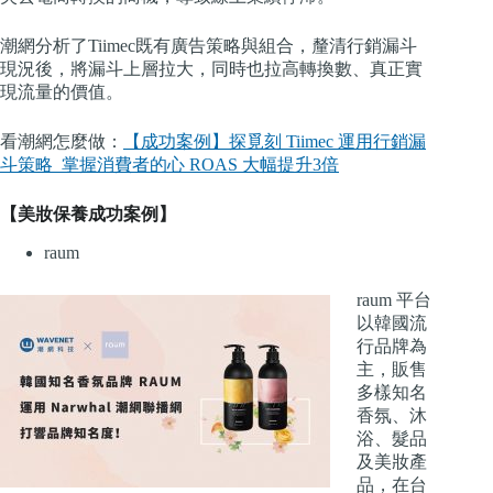
潮網分析了Tiimec既有廣告策略與組合，釐清行銷漏斗
現況後，將漏斗上層拉大，同時也拉高轉換數、真正實
現流量的價值。
看潮網怎麼做：
【成功案例】探覓刻 Tiimec 運用行銷漏
斗策略 掌握消費者的心 ROAS 大幅提升3倍
【美妝保養成功案例】
raum
raum 平台
以韓國流
行品牌為
主，販售
多樣知名
香氛、沐
浴、髮品
及美妝產
品，在台