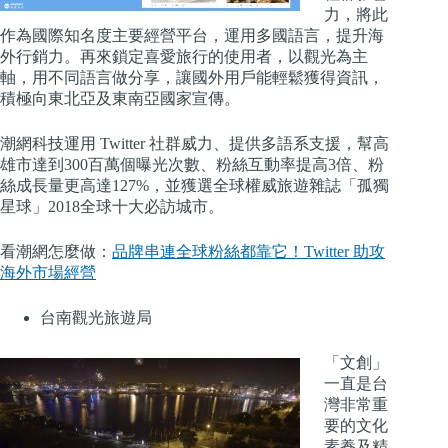
力，將此
作為國際知名度主要經營平台，運用多國語言，提升海
外行銷力。再來鎖定喜愛旅行的使用者，以觀光為主
軸，用不同語言做分享，讓國外用戶能輕鬆獲得資訊，
積極向東北亞及東南亞國家宣傳。
潮網科技運用 Twitter 社群威力、提供多語系支援，幫高
雄市達到300百萬個曝光次數、粉絲互動率提高3倍、粉
絲成長量更高達127%，並獲選全球權威旅遊雜誌「孤獨
星球」2018全球十大必訪城市。
看潮網怎麼做：
品牌串連全球粉絲都靠它！Twitter 助攻
海外市場經營
台南觀光旅遊局
「文創」
一直是台
灣非常重
要的文化
素養及精