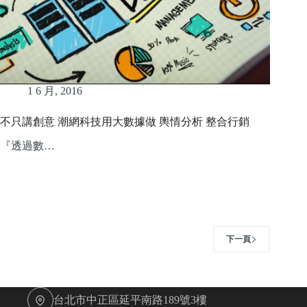
1 6 月, 2016
不只講創意 潮網科技用大數據做 輿情分析 整合行銷
『透過數…
下一頁
台北市中正區延平南路189號3樓