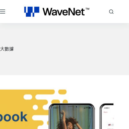
跳
至
主
要
內
容
大數據