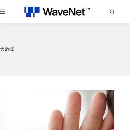
跳
至
主
要
內
容
大數據