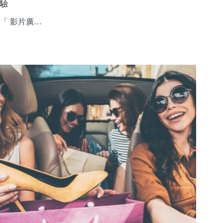
驗
「 影片廣…