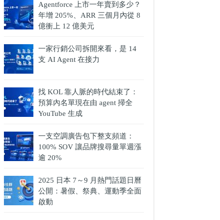
Agentforce 上市一年賣到多少？
年增 205%、ARR 三個月內從 8
億衝上 12 億美元
一家行銷公司拆開來看，是 14
支 AI Agent 在接力
找 KOL 靠人脈的時代結束了：
預算內名單現在由 agent 掃全
YouTube 生成
一支空調廣告包下整支頻道：
100% SOV 讓品牌搜尋量單週漲
逾 20%
2025 日本 7～9 月熱門話題日曆
公開：暑假、祭典、運動季全面
啟動