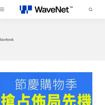
跳
至
主
要
內
容
facebook