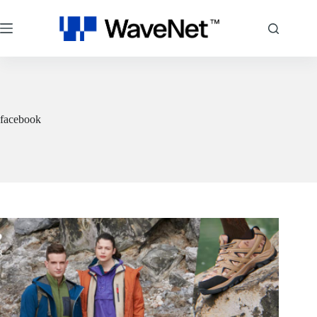
コ
ン
テ
ン
ツ
へ
ス
キ
facebook
ッ
プ