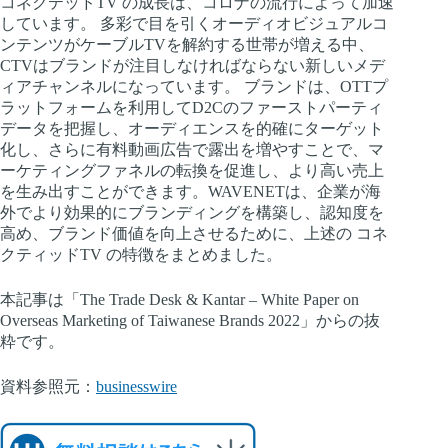
コネクテッドTV の成長は、コロナの流行によって加速
しています。 多彩で目を引くオーディオビジュアルコ
ンテンツがケーブルTVを解約する世帯が増える中、
CTVはブランドが注目しなければならない新しいメデ
ィアチャンネルになっています。 ブランドは、OTTプ
ラットフォームを利用してD2Cのファーストパーティ
データを把握し、オーディエンスを的確にターゲット
化し、さらに有料動画広告で露出を増やすことで、マ
ーケティングファネルの転換を促進し、より高い売上
を生み出すことができます。WAVENETは、企業が海
外でより効果的にブランディングを構築し、認知度を
高め、ブランド価値を向上させるために、上述の コネ
クティッドTV の特徴をまとめました。
本記事は「The Trade Desk & Kantar – White Paper on
Overseas Marketing of Taiwanese Brands 2022」からの抜
粋です。
資料参照元：
businesswire