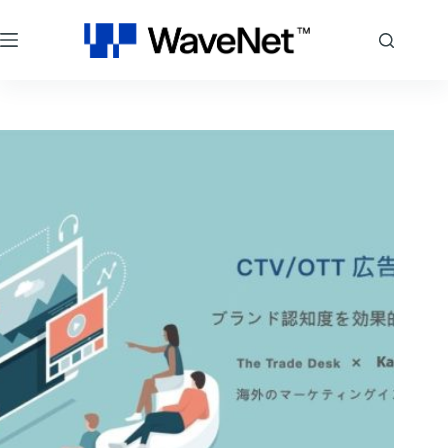
コ
ン
テ
ン
ツ
へ
ス
キ
ッ
プ