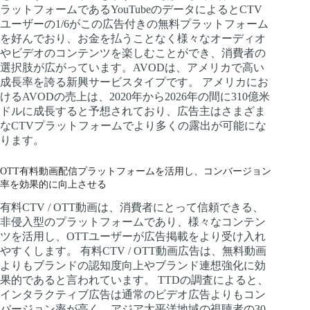
ラットフォームであるYouTubeのデータによるとCTV
ユーザーの1/6がこの広告付きの無料プラットフォーム
を好んでおり、お金を払うことなく様々なオーディオ
やビデオのコンテンツを楽しむことができ、消費者の
選択肢が広がっています。AVODは、アメリカで高い
成長率を誇る新興サービスタイプです。 アメリカにお
けるAVODの売上は、2020年から2026年の間に310億米
ドルに成長すると予想されており、広告主はさまざま
なCTVプラットフォームでより多くの露出が可能にな
ります。
OTT有料動画配信プラットフォームを活用し、コンバージョン
率を効果的に向上させる
有料CTV / OTT動画は、消費者にとって信頼できる、
非侵入型のプラットフォームであり、様々なコンテン
ツを活用し、OTTユーザーが広告掲載をより受け入れ
やすくします。 有料CTV / OTT動画広告は、無料動画
よりもブランドの認知度向上やブランド連想強化に効
果的であると言われています。 TTDの調査によると、
インタラクティブ広告は通常のビデオ広告よりもコン
バージョン率が高く、アジア太平洋地域の視聴者の30