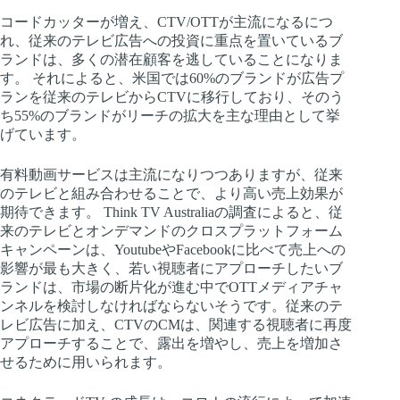
コードカッターが増え、CTV/OTTが主流になるにつ
れ、従来のテレビ広告への投資に重点を置いているブ
ランドは、多くの潜在顧客を逃していることになりま
す。 それによると、米国では60%のブランドが広告プ
ランを従来のテレビからCTVに移行しており、そのう
ち55%のブランドがリーチの拡大を主な理由として挙
げています。
有料動画サービスは主流になりつつありますが、従来
のテレビと組み合わせることで、より高い売上効果が
期待できます。 Think TV Australiaの調査によると、従
来のテレビとオンデマンドのクロスプラットフォーム
キャンペーンは、YoutubeやFacebookに比べて売上への
影響が最も大きく、若い視聴者にアプローチしたいブ
ランドは、市場の断片化が進む中でOTTメディアチャ
ンネルを検討しなければならないそうです。従来のテ
レビ広告に加え、CTVのCMは、関連する視聴者に再度
アプローチすることで、露出を増やし、売上を増加さ
せるために用いられます。