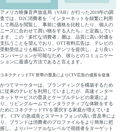
アメリカ映像音声放送局（VAB）が行った2019年の調
査では、D2C消費者を「インターネットを頻繁に利用
して商品を閲覧し、事前に価格を比較したり、個人の
ニーズに合わせて買い物をする人たち」と定義してい
ます。この「多忙な消費者」層は、品質に高い対価を
支払うことを望んでおり、OTT有料広告は、テレビの
受動受信よりも幅広いコンテンツを提供し、より良い
コンバージョンが可能なため、彼らとのコミュニケー
ションに最適な方法であると言えます。
コネクティッドTV 世帯の普及によりCTV広告の成長を促進
かつてマーケターは、ブランディングを構築するため
に従来のテレビを利用していましたが、高速インター
ネットサービスの普及とケーブルテレビの衰退によ
り、リビングルームでインタラクティブな体験をする
ためにコネクテッドTVを選択する家庭が増えていま
す。 CTV の急成長とスマートフォンの高い普及率によ
り、ブランドは消費者のプロファイルをより簡単に把
握し、よりパーソナルなレベルで視聴者をターゲット