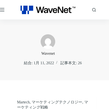
コ
ン
テ
ン
ツ
へ
ス
キ
ッ
プ
Wavenet
結合: 1月 11, 2022
記事本文: 26
Martech
,
マーケティングテクノロジー
,
マ
ーケティング戦略