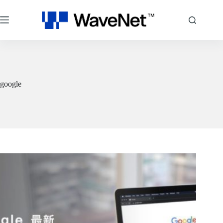
コ
ン
テ
ン
ツ
へ
ス
キ
google
ッ
プ