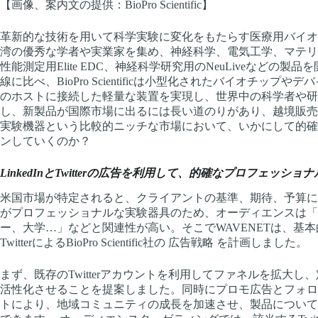
【画像、案内文の提供：BioPro Scientific】
革新的な技術を用いて科学実験に変化をもたらす医療用バイオマテリアル
湾の優秀な学者や実業家を集め、神経科学、電気工学、マテリ
性能測定用Elite EDC、神経科学研究用のNeuLiveなどの
線に比べ、BioPro Scientificは小型化されたバイオチッ
のホストに接続した軽量な装置を実現し、世界中の科学者や研
し、新製品が国際市場に出るには長い道のりがあり、越境販売
実験機器という比較的ニッチな市場において、いかにして的確
ンしていくのか？
LinkedInとTwitterの広告を利用して、的確なプロフェッシ
米国市場が特定されると、クライアントの基準、期待、予算に
がプロフェッショナルな実験器具のため、オーディエンスは「
ー、大学…」などと関連性が高い。そこでWAVENETは、基本的なFac
TwitterによるBioPro Scientific社の 広告戦略 を計画しました。
まず、既存のTwitterアカウントを利用してファネルを拡大
活性化させることを提案しました。同時にプロモ広告とフォロ
トにより、地域コミュニティの成長を加速させ、製品について