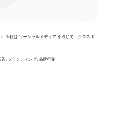
entific社は ソーシャルメディア を通じて、クロスボ
広告
,
ブランディング
,
品牌行銷