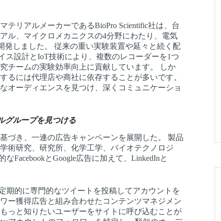
メーカーであるBioPro Scientific社は、台
アル、マイクロメカニクスの4分野にわたり、電気
製品を開発しました。 従来の重い実験装置や延々と続く配
プやデバイス設計とIoT技術により、複数のレコーダーを1つ
究チームの実験効率向上に貢献しています。 しか
するには代理店や商社に依存することが多いです。
なオーディエンスを見つけ、深くコミュニケーショ
ョナルグループを見つける
基づき、一連の広告キャンペーンを展開した。 製品
学術研究、研究所、化学工学、バイオテクノロジ
ebookとGoogle広告に加えて、LinkedInと
し、定期的に専門的なツイートを投稿してアカウントを
ワー獲得広告と組み合わせたコンテンツマネジメン
もっと知りたいユーザーをサイトに呼び込むことが