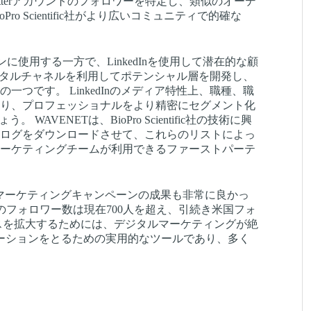
tterアカウントのフォロワーを特定し、類似のオーデ
 Scientific社がより広いコミュニティで的確な
ョンに使用する一方で、LinkedInを使用して潜在的な顧
ジタルチャネルを利用してポテンシャル層を開発し、
つです。 LinkedInのメディア特性上、職種、職
り、プロフェッショナルをより精密にセグメント化
VENETは、BioPro Scientific社の技術に興
ログをダウンロードさせて、これらのリストによっ
ーケティングチームが利用できるファーストパーテ
これらのマーケティングキャンペーンの成果も非常に良かっ
erのフォロワー数は現在700人を超え、引続き米国フォ
スを拡大するためには、デジタルマーケティングが絶
ケーションをとるための実用的なツールであり、多く