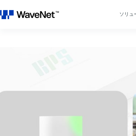
コ
ン
ソリュ
テ
ン
ツ
へ
ス
キ
ッ
プ