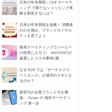
日本の年末商戦：CDP マーケテ
ィング で新たなショッピング体
験を創造するには？
日本の年末商戦を攻略！ 消費者
の心を掴み、ブランドロイヤル
ティを育てよう
映画マーケティングでバービー
の世界に入ろう! WAVENETが
厳選したコラボ事例2選
なぜ B2B では「サーチエクス
ペリエンス」が成功のカギとな
るのか？
新世代の企業ブランド力を構
築、 Twitter の 海外マーケティ
ング 第一歩