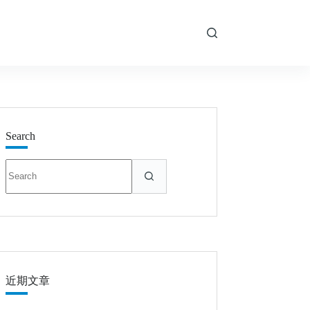
Search
結
果
な
し
近期文章