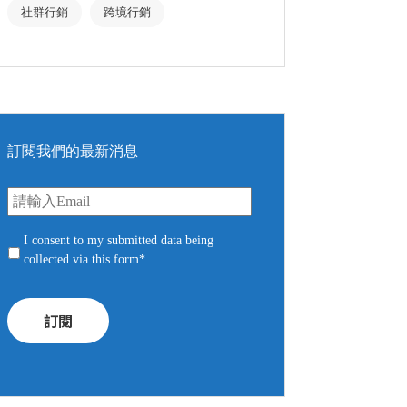
社群行銷
跨境行銷
訂閱我們的最新消息
E
m
a
i
c
I consent to my submitted data being
l
o
collected via this form*
n
*
s
e
n
t
*