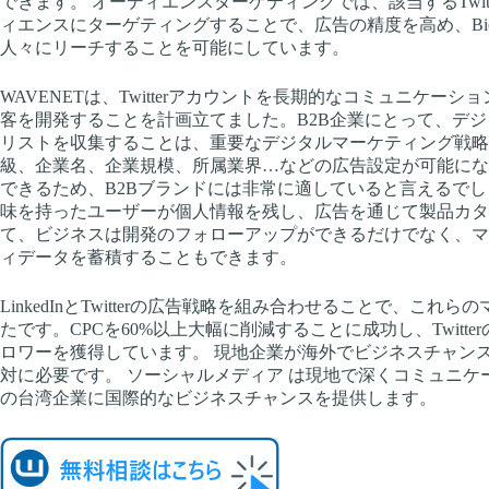
できます。 オーディエンスターゲティングでは、該当するTwi
ィエンスにターゲティングすることで、広告の精度を高め、BioPro
人々にリーチすることを可能にしています。
WAVENETは、Twitterアカウントを長期的なコミュニケーシ
客を開発することを計画立てました。B2B企業にとって、デ
リストを収集することは、重要なデジタルマーケティング戦略の一
級、企業名、企業規模、所属業界…などの広告設定が可能にな
できるため、B2Bブランドには非常に適していると言えるでしょう。 WA
味を持ったユーザーが個人情報を残し、広告を通じて製品カタ
て、ビジネスは開発のフォローアップができるだけでなく、マ
ィデータを蓄積することもできます。
LinkedInとTwitterの広告戦略を組み合わせることで、
たです。CPCを60%以上大幅に削減することに成功し、Twitt
ロワーを獲得しています。 現地企業が海外でビジネスチャン
対に必要です。 ソーシャルメディア は現地で深くコミュニ
の台湾企業に国際的なビジネスチャンスを提供します。