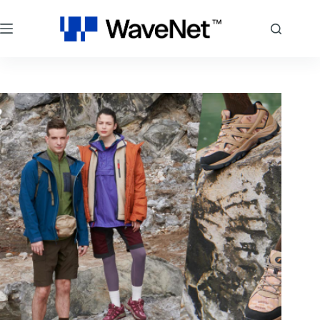
コ
ン
テ
ン
ツ
へ
ス
キ
ッ
プ