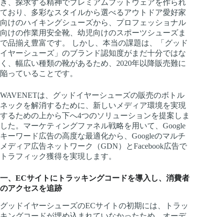
き、探求する精神でプレミアムフットウェアを作られ
ており、多彩なスタイルから選べるアウトドア愛好家
向けのハイキングシューズから、プロフェッショナル
向けの作業用安全靴、幼児向けのスポーツシューズま
で品揃え豊富です。 しかし、本当の課題は、「グッド
イヤーシューズ」のブランド認知度がまだ十分ではな
く、幅広い種類の靴があるため、2020年以降販売難に
陥っていることです。
WAVENETは、グッドイヤーシューズの販売のボトル
ネックを解消するために、新しいメディア環境を実現
するための上から下へ4つのソリューションを提案しま
した。マーケティングファネル戦略を用いて、Google
キーワード広告の高度な最適化から、Googleのマルチ
メディア広告ネットワーク（GDN）とFacebook広告で
トラフィック獲得を実現します。
一、ECサイトにトラッキングコードを導入し、消費者
のアクセスを追跡
グッドイヤーシューズのECサイトの初期には、トラッ
キングコードが埋め込まれていなかったため、オーデ