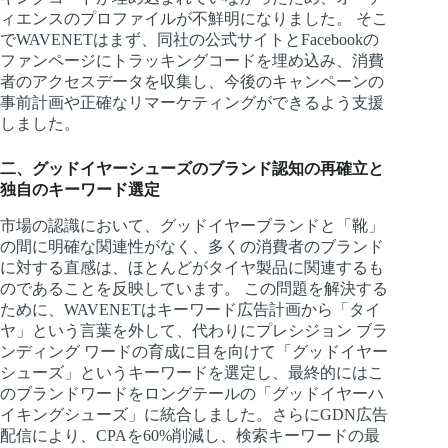
ィエンスのプロファイルが不鮮明になりました。 そこ
でWAVENETはまず、同社の公式サイトとFacebookの
ファンページにトラッキングコードを埋め込み、消費
者のアクセスデータを収集し、今後のキャンペーンの
事前計画や正確なリマーケティングができるよう支援
しました。
二、グッドイヤーシューズのブランド認知の再確立と
独自のキーワード選定
市場の認識において、グッドイヤーブランドと「靴」
の間に明確な関連性がなく、多くの消費者のブランド
に対する直感は、ほとんどがタイヤ製品に関連するも
のであることを反映しています。 この問題を解決する
ために、WAVENETはキーワード広告計画から「タイ
ヤ」という言葉を外して、代わりにプレシジョン ブラ
ンディング ワードの育成に目を向けて「グッドイヤー
シューズ」というキーワードを選定し、最終的にはこ
のブランドワードをロングテールの「グッドイヤーハ
イキングシューズ」に統合しました。さらにGDN広告
配信により、CPAを60%削減し、検索キーワードの最