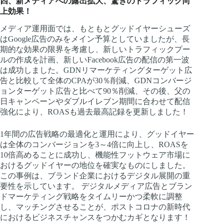
四、新メディアへの露出拡大、驚きのトラフィック向
上効果！
メディア運用面では、もともとグッドイヤーシューズ
はGoogle広告のみをメイン予算としていましたが、長
期的な効果の限界を考慮し、新しいトラフィックプー
ルの作成を計画、新しいFacebook広告の配信の第一波
は成功しました。GDNリマーケティングターゲット広
告と比較して全体のCPAが30％削減、GDNコンバージ
ョンターゲット広告と比べて90％削減、その後、父の
日キャンペーンやダブルイレブン期間に合わせて配信
強化により、ROASも過去最高記録を更新しました！
1年間の広告戦略の最適化と運用により、グッドイヤー
は全体のコンバージョンを3～4倍に向上し、ROASを
10倍高めることに成功し、機能性フットウェア市場に
おけるグッドイヤーの地位を確実なものにしました。
この事例は、ブランド企業におけるデジタル展開の重
要性を示しています。 デジタルメディア広告とブラン
ドマーケティング戦略をタイムリーかつ柔軟に調整
し、マッチングさせることが、ポストコロナの新時代
におけるビジネスチャンスをつかむカギとなります！