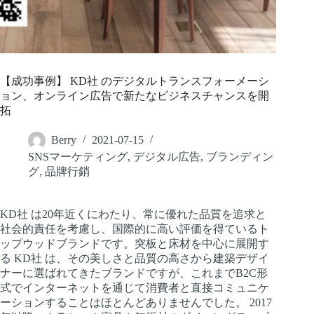
【成功事例】 KD社 のデジタルトランスフォーメーシ
ョン、オンライン広告で新たなビジネスチャンスを開
拓
Berry
2021-07-15
SNSマーケティング
,
デジタル広告
,
ブランディン
グ
,
品牌行銷
KD社 は20年近くにわたり、常に優れた品質を追求と
社会的責任を考慮し、国際的に高い評価を得ているト
ップウッドブランドです。突板と床材を中心に展開す
る KD社 は、その美しさと品質の高さから建築デザイ
ナーに選ばれてきたブランドですが、これまでB2C形
式でインターネットを通じて消費者と直接コミュニケ
ーションすることはほとんどありませんでした。 2017