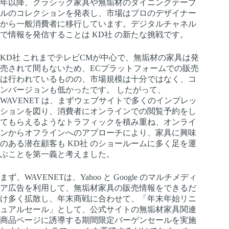
年以降、クラシック家具や無垢材のダイニングテーブ
ルのコレクションを発表し、市場はプロのデザイナー
から一般消費者に移行しています。デジタルチャネル
で情報を発信することは KD社 の新たな挑戦です。
KD社 これまでテレビCMが中心で、無垢材の家具は発
売されて間もないため、ECプラットフォームでの販売
は行われているものの、市場規模は十分ではなく、コ
ンバージョンも低かったです。 したがって、
WAVENET は、まずウェブサイトで多くのインプレッ
ションを図り、消費者にオンラインでの閲覧予約をし
てもらえるようなトラフィックを積み重ね、オンライ
ンからオフラインへのアプローチにより、家具に興味
のある潜在顧客も KD社 のショールームに多く足を運
ぶことを第一義と考えました。
まず、WAVENETは、Yahoo と Google のマルチメディ
ア広告を利用して、無垢材家具の販売情報をできるだ
け多く拡散し、年末商戦に合わせて、「年末年始リニ
ュアルセール」として、公式サイトの無垢材家具関連
商品ページに誘導する期間限定バーゲンセールを実施