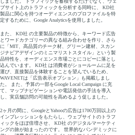
しました。 トラフィックを蓄積するだけでなく、ウェ
ブサイト上のトラフィックを分析する同時に、 KD社
製品に関心を持つオーディエンスのプロファイルを特
定するために、Google Analyticsを使用しました。
また、 KD社 の主要製品の特徴から、キーワード広告
とワードカテゴリーの異なる組み合わせを作り、さら
に「MIT、高品質のチーク材、グリーン建材、スカン
ジナビアデザインのミニマリストスタイル」という製
品特性を、オーディエンス市場ごとにコピーに落とし
込んでいます。 KD社 は消費者がショールームに足を
運び、直接製品を体験することを望んでいるため、
WAVENETは「広告表示オプション」も掲載しまし
た。 また、予算の一部をGoogle Local Campaign に充
て、マップナビゲーションや電話発信の手法を導入
し、実店舗訪問の可能性を高めるよう促しました。
2ヶ月の間に、GoogleとYahooの広告は1700万回以上の
インプレッションをもたらし、ウェブサイトのトラフ
ィックをほぼ倍増させ、 KD社 のデジタルマーケティ
ングの旅が始まったのです。 世界的なパンデミックに