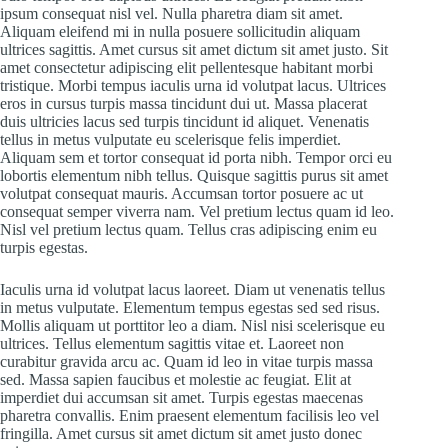
ipsum consequat nisl vel. Nulla pharetra diam sit amet.
Aliquam eleifend mi in nulla posuere sollicitudin aliquam
ultrices sagittis. Amet cursus sit amet dictum sit amet justo. Sit
amet consectetur adipiscing elit pellentesque habitant morbi
tristique. Morbi tempus iaculis urna id volutpat lacus. Ultrices
eros in cursus turpis massa tincidunt dui ut. Massa placerat
duis ultricies lacus sed turpis tincidunt id aliquet. Venenatis
tellus in metus vulputate eu scelerisque felis imperdiet.
Aliquam sem et tortor consequat id porta nibh. Tempor orci eu
lobortis elementum nibh tellus. Quisque sagittis purus sit amet
volutpat consequat mauris. Accumsan tortor posuere ac ut
consequat semper viverra nam. Vel pretium lectus quam id leo.
Nisl vel pretium lectus quam. Tellus cras adipiscing enim eu
turpis egestas.
Iaculis urna id volutpat lacus laoreet. Diam ut venenatis tellus
in metus vulputate. Elementum tempus egestas sed sed risus.
Mollis aliquam ut porttitor leo a diam. Nisl nisi scelerisque eu
ultrices. Tellus elementum sagittis vitae et. Laoreet non
curabitur gravida arcu ac. Quam id leo in vitae turpis massa
sed. Massa sapien faucibus et molestie ac feugiat. Elit at
imperdiet dui accumsan sit amet. Turpis egestas maecenas
pharetra convallis. Enim praesent elementum facilisis leo vel
fringilla. Amet cursus sit amet dictum sit amet justo donec