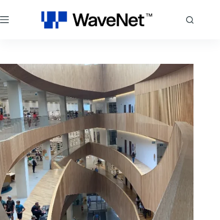
跳
至
主
要
內
容