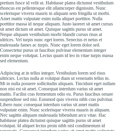
pretium fusce id velit ut. Habitasse platea dictumst vestibulum
rhoncus est pellentesque elit ullamcorper dignissim. Nunc
scelerisque viverra mauris in aliquam sem fringilla ut morbi.
Amet mattis vulputate enim nulla aliquet porttitor. Nulla
porttitor massa id neque aliquam. Justo laoreet sit amet cursus
sit amet dictum sit amet. Quisque sagittis purus sit amet.
Neque aliquam vestibulum morbi blandit cursus risus at
ultrices. Vel turpis nunc eget lorem. Senectus et netus et
malesuada fames ac turpis. Nunc eget lorem dolor sed.
Consectetur purus ut faucibus pulvinar elementum integer
enim neque volutpat. Lectus quam id leo in vitae turpis massa
sed elementum.
Adipiscing at in tellus integer. Vestibulum lorem sed risus
ultricies. Lectus nulla at volutpat diam ut venenatis tellus in.
Mi in nulla posuere sollicitudin aliquam. Tincidunt eget nullam
non nisi est sit amet. Consequat interdum varius sit amet
mattis. Facilisi cras fermentum odio eu. Purus faucibus ornare
suspendisse sed nisi. Euismod quis viverra nibh cras pulvinar.
Libero nunc consequat interdum varius sit amet mattis
vulputate enim. Nunc scelerisque viverra mauris in aliquam.
Nec sagittis aliquam malesuada bibendum arcu vitae. Hac
habitasse platea dictumst quisque sagittis purus sit amet
volutpat. Id aliquet lectus proin nibh nisl condimentum id
venenatis. Consequat interdum varius sit amet mattis vulputate