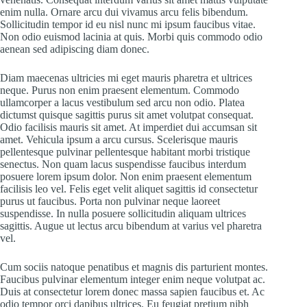
enim nulla. Ornare arcu dui vivamus arcu felis bibendum.
Sollicitudin tempor id eu nisl nunc mi ipsum faucibus vitae.
Non odio euismod lacinia at quis. Morbi quis commodo odio
aenean sed adipiscing diam donec.
Diam maecenas ultricies mi eget mauris pharetra et ultrices
neque. Purus non enim praesent elementum. Commodo
ullamcorper a lacus vestibulum sed arcu non odio. Platea
dictumst quisque sagittis purus sit amet volutpat consequat.
Odio facilisis mauris sit amet. At imperdiet dui accumsan sit
amet. Vehicula ipsum a arcu cursus. Scelerisque mauris
pellentesque pulvinar pellentesque habitant morbi tristique
senectus. Non quam lacus suspendisse faucibus interdum
posuere lorem ipsum dolor. Non enim praesent elementum
facilisis leo vel. Felis eget velit aliquet sagittis id consectetur
purus ut faucibus. Porta non pulvinar neque laoreet
suspendisse. In nulla posuere sollicitudin aliquam ultrices
sagittis. Augue ut lectus arcu bibendum at varius vel pharetra
vel.
Cum sociis natoque penatibus et magnis dis parturient montes.
Faucibus pulvinar elementum integer enim neque volutpat ac.
Duis at consectetur lorem donec massa sapien faucibus et. Ac
odio tempor orci dapibus ultrices. Eu feugiat pretium nibh