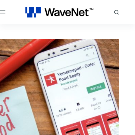
跳
至
主
要
內
容