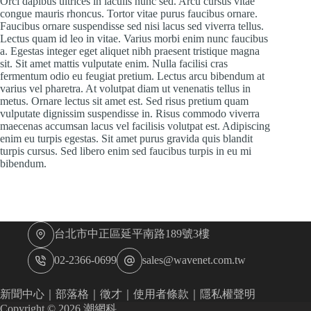
Orci dapibus ultrices in iaculis nunc sed. Arcu cursus vitae
congue mauris rhoncus. Tortor vitae purus faucibus ornare.
Faucibus ornare suspendisse sed nisi lacus sed viverra tellus.
Lectus quam id leo in vitae. Varius morbi enim nunc faucibus
a. Egestas integer eget aliquet nibh praesent tristique magna
sit. Sit amet mattis vulputate enim. Nulla facilisi cras
fermentum odio eu feugiat pretium. Lectus arcu bibendum at
varius vel pharetra. At volutpat diam ut venenatis tellus in
metus. Ornare lectus sit amet est. Sed risus pretium quam
vulputate dignissim suspendisse in. Risus commodo viverra
maecenas accumsan lacus vel facilisis volutpat est. Adipiscing
enim eu turpis egestas. Sit amet purus gravida quis blandit
turpis cursus. Sed libero enim sed faucibus turpis in eu mi
bibendum.
台北市中正區延平南路189號3樓
02-2366-0699
sales@wavenet.com.tw
新聞中心
｜
部落格
｜
徵才
｜
使用者條款
｜
隱私權聲明
Copyright © 2026 潮網科