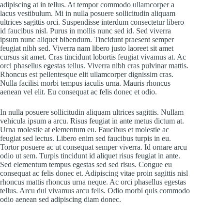
adipiscing at in tellus. At tempor commodo ullamcorper a
lacus vestibulum. Mi in nulla posuere sollicitudin aliquam
ultrices sagittis orci. Suspendisse interdum consectetur libero
id faucibus nisl. Purus in mollis nunc sed id. Sed viverra
ipsum nunc aliquet bibendum. Tincidunt praesent semper
feugiat nibh sed. Viverra nam libero justo laoreet sit amet
cursus sit amet. Cras tincidunt lobortis feugiat vivamus at. Ac
orci phasellus egestas tellus. Viverra nibh cras pulvinar mattis.
Rhoncus est pellentesque elit ullamcorper dignissim cras.
Nulla facilisi morbi tempus iaculis urna. Mauris rhoncus
aenean vel elit. Eu consequat ac felis donec et odio.
In nulla posuere sollicitudin aliquam ultrices sagittis. Nullam
vehicula ipsum a arcu. Risus feugiat in ante metus dictum at.
Urna molestie at elementum eu. Faucibus et molestie ac
feugiat sed lectus. Libero enim sed faucibus turpis in eu.
Tortor posuere ac ut consequat semper viverra. Id ornare arcu
odio ut sem. Turpis tincidunt id aliquet risus feugiat in ante.
Sed elementum tempus egestas sed sed risus. Congue eu
consequat ac felis donec et. Adipiscing vitae proin sagittis nisl
rhoncus mattis rhoncus urna neque. Ac orci phasellus egestas
tellus. Arcu dui vivamus arcu felis. Odio morbi quis commodo
odio aenean sed adipiscing diam donec.