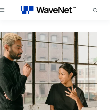
跳
至
主
要
內
容