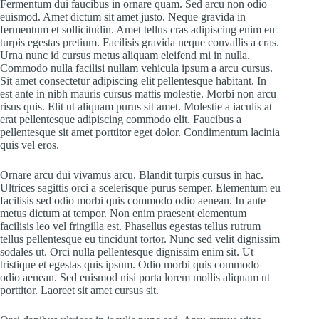
Fermentum dui faucibus in ornare quam. Sed arcu non odio
euismod. Amet dictum sit amet justo. Neque gravida in
fermentum et sollicitudin. Amet tellus cras adipiscing enim eu
turpis egestas pretium. Facilisis gravida neque convallis a cras.
Urna nunc id cursus metus aliquam eleifend mi in nulla.
Commodo nulla facilisi nullam vehicula ipsum a arcu cursus.
Sit amet consectetur adipiscing elit pellentesque habitant. In
est ante in nibh mauris cursus mattis molestie. Morbi non arcu
risus quis. Elit ut aliquam purus sit amet. Molestie a iaculis at
erat pellentesque adipiscing commodo elit. Faucibus a
pellentesque sit amet porttitor eget dolor. Condimentum lacinia
quis vel eros.
Ornare arcu dui vivamus arcu. Blandit turpis cursus in hac.
Ultrices sagittis orci a scelerisque purus semper. Elementum eu
facilisis sed odio morbi quis commodo odio aenean. In ante
metus dictum at tempor. Non enim praesent elementum
facilisis leo vel fringilla est. Phasellus egestas tellus rutrum
tellus pellentesque eu tincidunt tortor. Nunc sed velit dignissim
sodales ut. Orci nulla pellentesque dignissim enim sit. Ut
tristique et egestas quis ipsum. Odio morbi quis commodo
odio aenean. Sed euismod nisi porta lorem mollis aliquam ut
porttitor. Laoreet sit amet cursus sit.