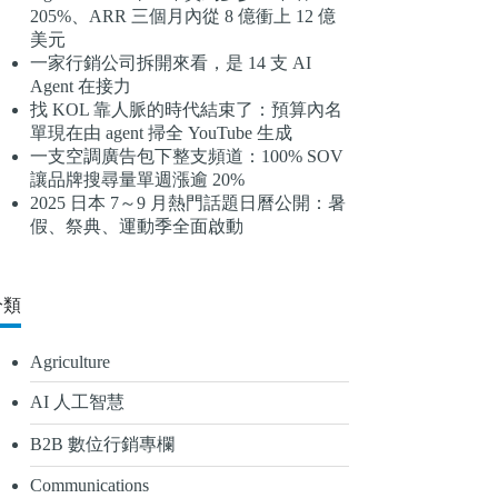
205%、ARR 三個月內從 8 億衝上 12 億
結
美元
果
一家行銷公司拆開來看，是 14 支 AI
Agent 在接力
找 KOL 靠人脈的時代結束了：預算內名
單現在由 agent 掃全 YouTube 生成
一支空調廣告包下整支頻道：100% SOV
讓品牌搜尋量單週漲逾 20%
2025 日本 7～9 月熱門話題日曆公開：暑
假、祭典、運動季全面啟動
分類
Agriculture
AI 人工智慧
B2B 數位行銷專欄
Communications