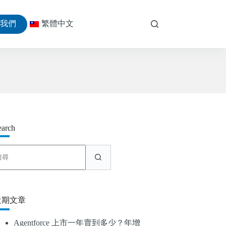
絡我們
繁體中文
earch
找
不
到
符
合
近期文章
條
件
Agentforce 上市一年賣到多少？年增
的