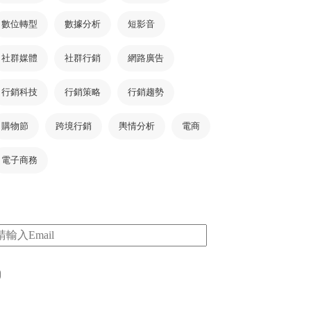
數位轉型
數據分析
短影音
社群媒體
社群行銷
網路廣告
行銷科技
行銷策略
行銷趨勢
購物節
跨境行銷
輿情分析
電商
電子商務
m
I consent to my submitted data being collected
via this form*
*