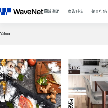
跳
至
關於潮網
廣告科技
整合行銷
主
要
內
容
Yahoo