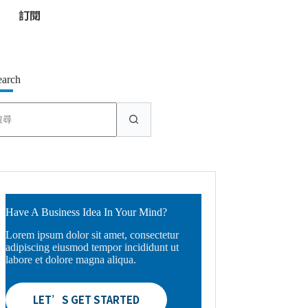
*
earch
找
不
到
符
合
條
件
的
Have A Business Idea In Your Mind?
結
Lorem ipsum dolor sit amet, consectetur
果
adipiscing eiusmod tempor incididunt ut
labore et dolore magna aliqua.
LET’S GET STARTED