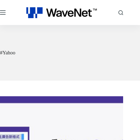
跳
至
主
要
內
容
#Yahoo