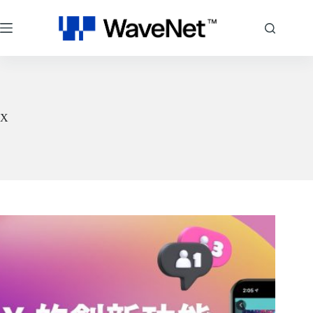
跳
至
主
要
內
容
X