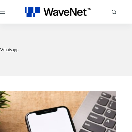
跳
至
主
要
內
容
Whatsapp