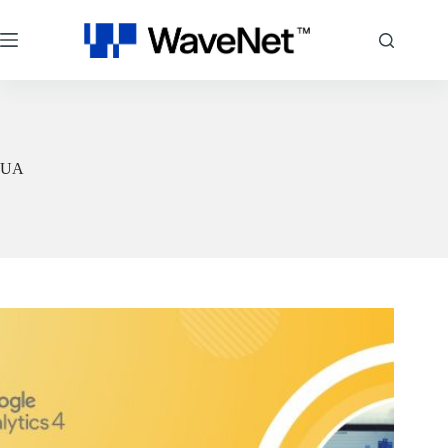
跳
至
主
要
內
容
UA