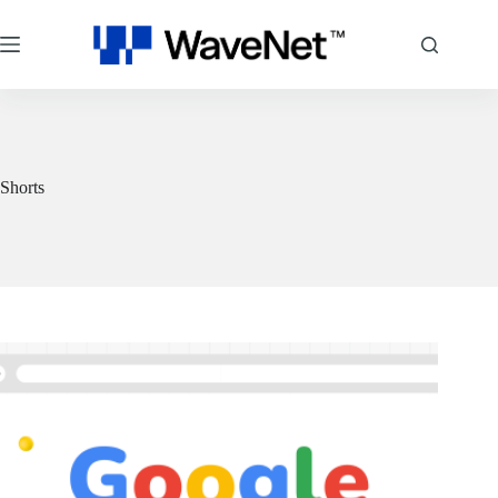
跳
至
主
要
內
容
Shorts