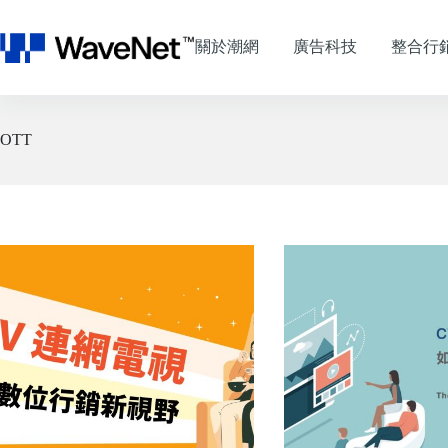
跳
至
關於潮網
廣告科技
整合行
主
要
內
容
OTT