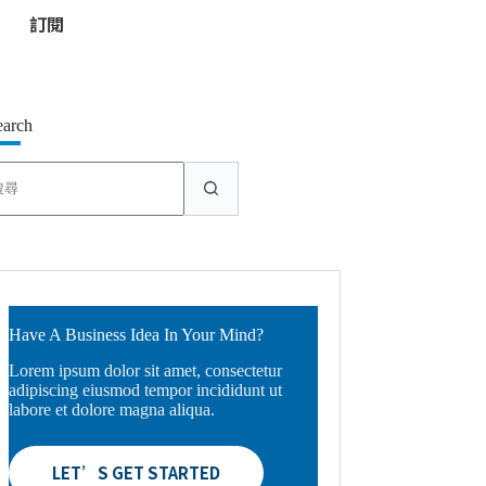
*
earch
找
不
到
符
合
條
件
的
Have A Business Idea In Your Mind?
結
Lorem ipsum dolor sit amet, consectetur
果
adipiscing eiusmod tempor incididunt ut
labore et dolore magna aliqua.
LET’S GET STARTED