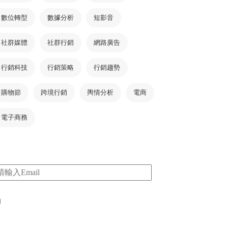
數位轉型
數據分析
短影音
社群媒體
社群行銷
網路廣告
行銷科技
行銷策略
行銷趨勢
購物節
跨境行銷
輿情分析
電商
電子商務
m
I consent to my submitted data being collected
via this form*
*