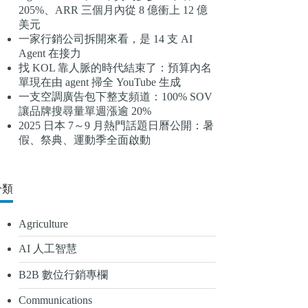
205%、ARR 三個月內從 8 億衝上 12 億
結
美元
果
一家行銷公司拆開來看，是 14 支 AI
Agent 在接力
找 KOL 靠人脈的時代結束了：預算內名
單現在由 agent 掃全 YouTube 生成
一支空調廣告包下整支頻道：100% SOV
讓品牌搜尋量單週漲逾 20%
2025 日本 7～9 月熱門話題日曆公開：暑
假、祭典、運動季全面啟動
分類
Agriculture
AI 人工智慧
B2B 數位行銷專欄
Communications