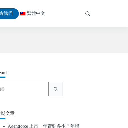
絡我們
繁體中文
earch
找
不
到
符
合
近期文章
條
件
Agentforce 上市一年賣到多少？年增
的