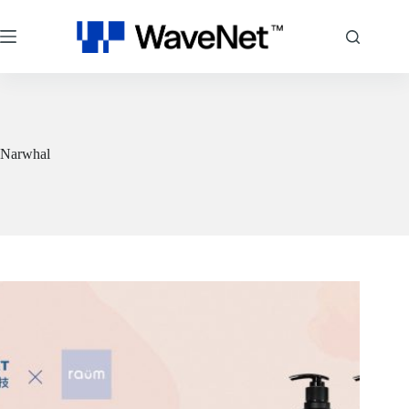
跳
至
主
要
內
容
Narwhal