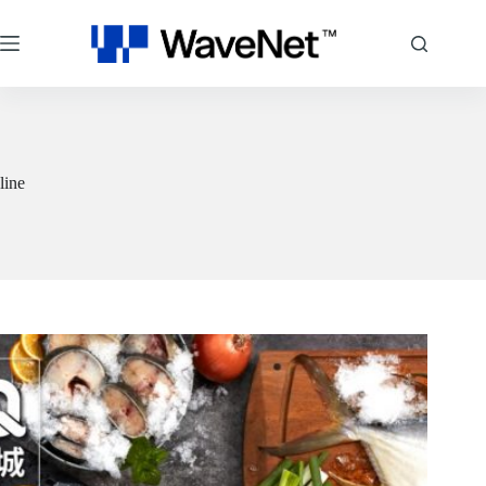
跳
至
主
要
內
容
line