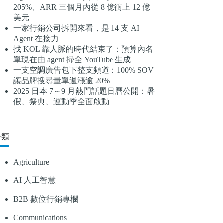
205%、ARR 三個月內從 8 億衝上 12 億
結
美元
果
一家行銷公司拆開來看，是 14 支 AI
Agent 在接力
找 KOL 靠人脈的時代結束了：預算內名
單現在由 agent 掃全 YouTube 生成
一支空調廣告包下整支頻道：100% SOV
讓品牌搜尋量單週漲逾 20%
2025 日本 7～9 月熱門話題日曆公開：暑
假、祭典、運動季全面啟動
分類
Agriculture
AI 人工智慧
B2B 數位行銷專欄
Communications