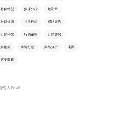
數位轉型
數據分析
短影音
社群媒體
社群行銷
網路廣告
行銷科技
行銷策略
行銷趨勢
購物節
跨境行銷
輿情分析
電商
電子商務
m
I consent to my submitted data being collected
via this form*
*