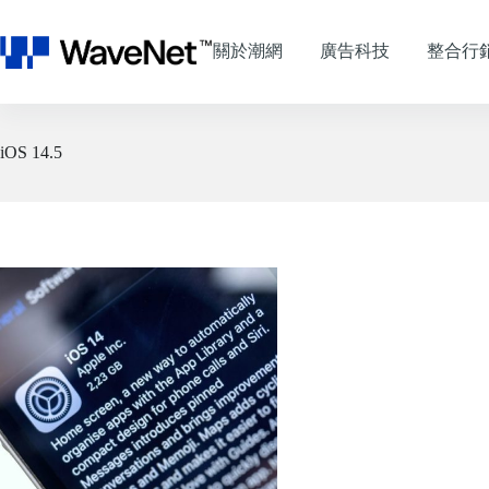
跳
至
關於潮網
廣告科技
整合行
主
要
內
容
iOS 14.5