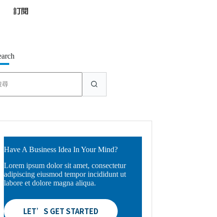
*
earch
找
不
到
符
合
條
件
的
Have A Business Idea In Your Mind?
結
Lorem ipsum dolor sit amet, consectetur
果
adipiscing eiusmod tempor incididunt ut
labore et dolore magna aliqua.
LET’S GET STARTED