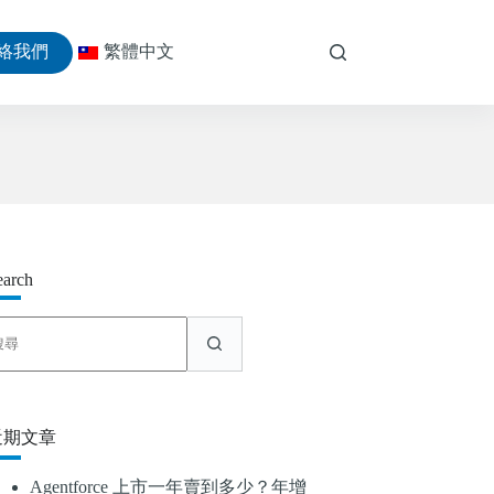
絡我們
繁體中文
earch
找
不
到
符
合
近期文章
條
件
Agentforce 上市一年賣到多少？年增
的