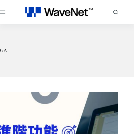
跳
至
主
要
內
容
GA